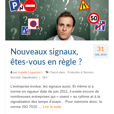
31
Nouveaux signaux,
JUIL 2014
êtes-vous en règle ?
par
Isabelle Leguerinel
|
Classé dans :
Protection & Secours
,
Sécurité
,
Signalisation
|
0
L’entreprise évolue, les signaux aussi. Et même si a
norme en vigueur date de juin 2011, il existe encore de
nombreuses entreprises qui « vivent » au rythme et à la
signalisation des temps d’avant… Pour mémoire donc, la
norme ISO 7010 …
Lire la suite­­