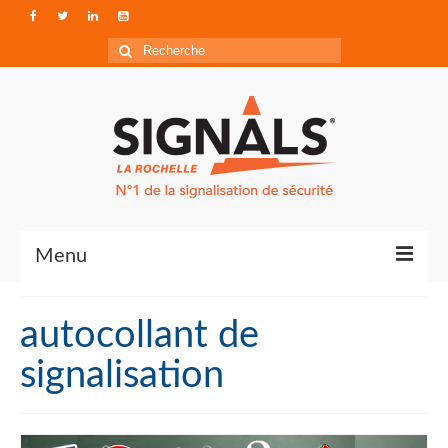
Rechercher
:
Menu
Contact
autocollant de
Qui sommes-nous ?
signalisation
Accéder à Signals