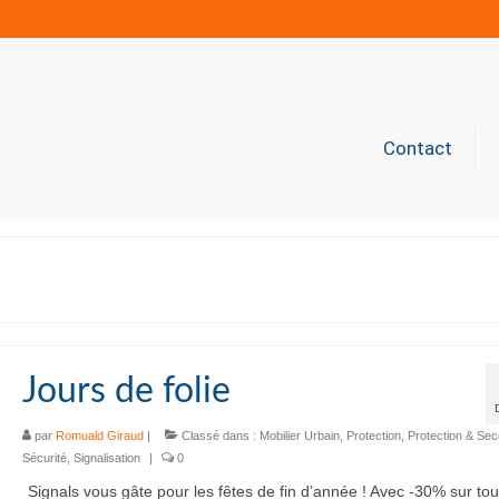
Contact
Jours de folie
par
Romuald Giraud
|
Classé dans :
Mobilier Urbain
,
Protection
,
Protection & Se
Sécurité
,
Signalisation
|
0
Signals vous gâte pour les fêtes de fin d’année ! Avec -30% sur tout