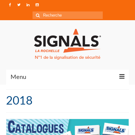
Rechercher
:
Menu
Contact
2018
Qui sommes-nous ?
Accéder à Signals