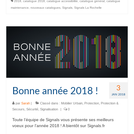
2018
,
catalogue 2018
,
catalogue accessibilité
,
catalogue général
,
catalogue
maintenance
,
nouveaux catalogues
,
Signals
,
Signals La Rochelle
3
Bonne année 2018 !
JAN 2018
par
Sarah
|
Classé dans :
Mobilier Urbain
,
Protection
,
Protection &
Secours
,
Sécurité
,
Signalisation
|
0
Toute l’équipe de Signals vous présente ses meilleurs
voeux pour l’année 2018 ! A bientôt sur Signals.fr