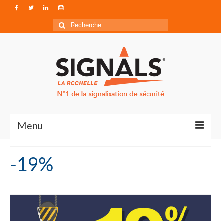
Rechercher
:
Menu
Contact
-19%
Qui sommes-nous ?
Accéder à Signals