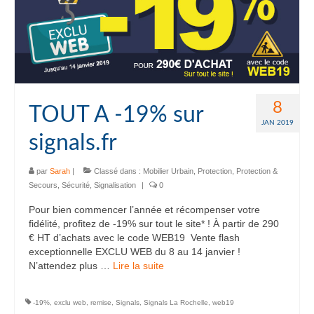
8
TOUT A -19% sur
JAN 2019
signals.fr
par
Sarah
|
Classé dans :
Mobilier Urbain
,
Protection
,
Protection &
Secours
,
Sécurité
,
Signalisation
|
0
Pour bien commencer l’année et récompenser votre
fidélité, profitez de -19% sur tout le site* ! À partir de 290
€ HT d’achats avec le code WEB19 Vente flash
exceptionnelle EXCLU WEB du 8 au 14 janvier !
N’attendez plus …
Lire la suite­­
-19%
,
exclu web
,
remise
,
Signals
,
Signals La Rochelle
,
web19