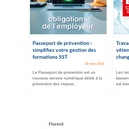
ail :
Passeport de prévention :
Travai
lles
simplifiez votre gestion des
vêtem
formations SST
chang
7 juillet 2025
30 mars 2026
et intenses,
Le Passeport de prévention est un
Les ré
ituent
nouveau service numérique dédié à la
laissen
prévention des risques...
est bien
Florent