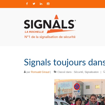
Signals toujours dans
par
Romuald Giraud
|
Classé dans :
Sécurité
,
Signalisation
|