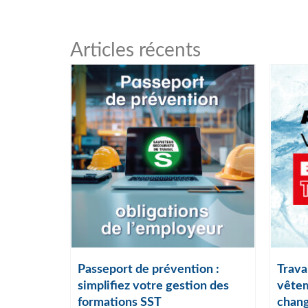
Articles récents
ail :
Passeport de prévention :
Travai
lles
simplifiez votre gestion des
vêtem
formations SST
chang