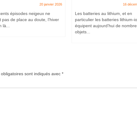
20 janvier 2026
16 décem
cents épisodes neigeux ne
Les batteries au lithium, et en
t pas de place au doute, l’hiver
particulier les batteries lithium-i
 là...
équipent aujourd’hui de nombr
objets...
obligatoires sont indiqués avec
*