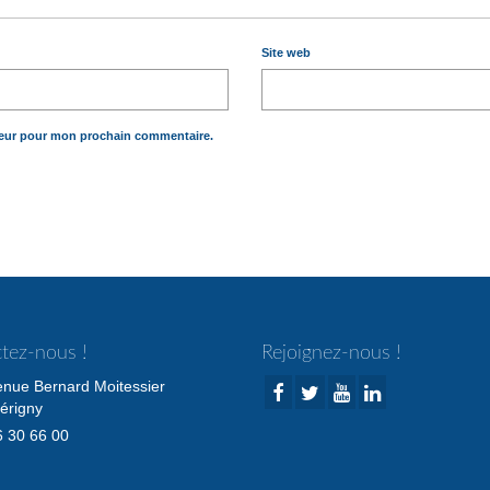
Site web
teur pour mon prochain commentaire.
tez-nous !
Rejoignez-nous !
enue Bernard Moitessier
érigny
 30 66 00