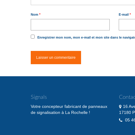
Nom
*
E-mail
*
Enregistrer mon nom, mon e-mail et mon site dans le naviga
Signals
Contac
Votre concepteur fabricant de panneaux
16 Av
de signalisation à La Rochelle !
17180 P
05 46