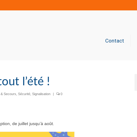
Contact
out l’été !
n & Secours
,
Sécurité
,
Signalisation
|
0
ion, de juillet jusqu’à août.