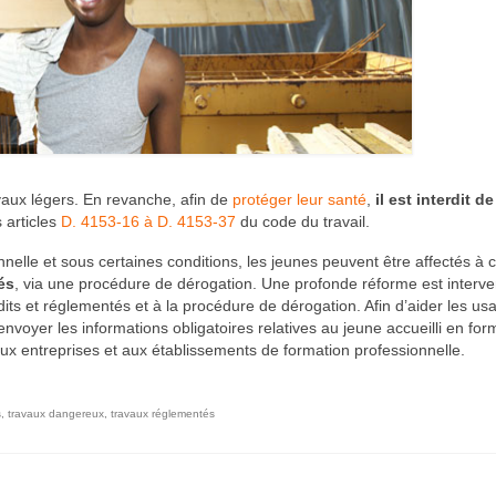
avaux légers. En revanche, afin de
protéger leur santé
,
il est interdit de
 articles
D. 4153-16 à D. 4153-37
du code du travail.
nnelle et sous certaines conditions, les jeunes peuvent être affectés à 
és
, via une procédure de dérogation. Une profonde réforme est interve
rdits et réglementés et à la procédure de dérogation. Afin d’aider les us
voyer les informations obligatoires relatives au jeune accueilli en for
ux entreprises et aux établissements de formation professionnelle.
s
,
travaux dangereux
,
travaux réglementés