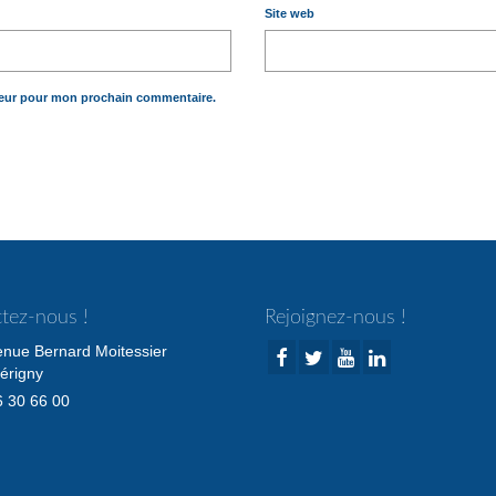
Site web
teur pour mon prochain commentaire.
tez-nous !
Rejoignez-nous !
enue Bernard Moitessier
érigny
 30 66 00