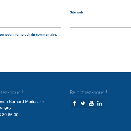
Site web
teur pour mon prochain commentaire.
tez-nous !
Rejoignez-nous !
enue Bernard Moitessier
érigny
 30 66 00