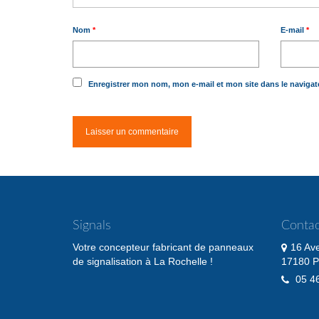
Nom
*
E-mail
*
Enregistrer mon nom, mon e-mail et mon site dans le naviga
Signals
Contac
Votre concepteur fabricant de panneaux
16 Av
de signalisation à La Rochelle !
17180 P
05 46