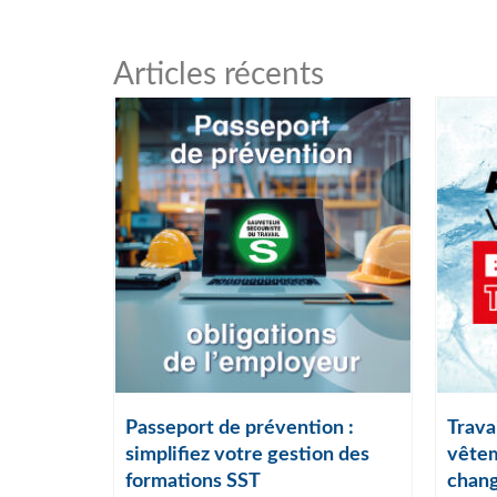
Articles récents
ail :
Passeport de prévention :
Travai
lles
simplifiez votre gestion des
vêtem
formations SST
chang