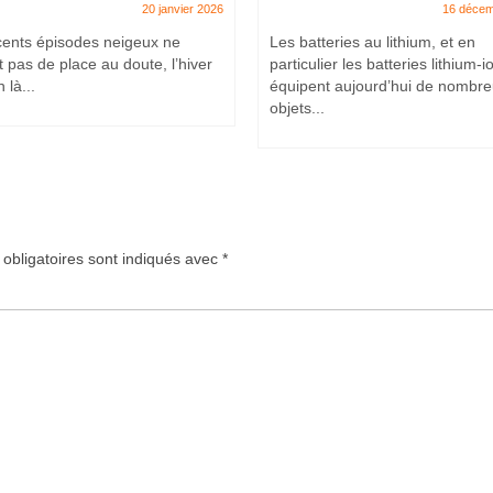
20 janvier 2026
16 décem
cents épisodes neigeux ne
Les batteries au lithium, et en
t pas de place au doute, l’hiver
particulier les batteries lithium-i
 là...
équipent aujourd’hui de nombr
objets...
obligatoires sont indiqués avec
*