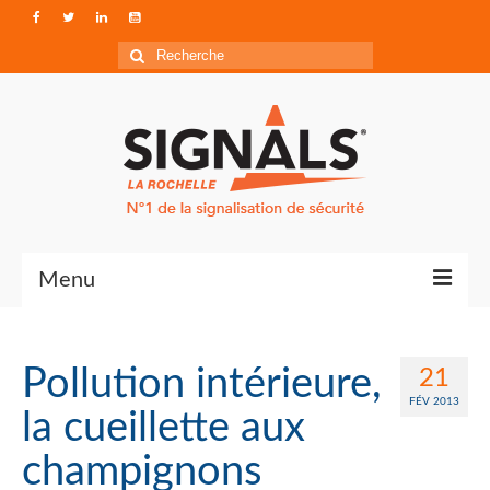
Rechercher
:
Menu
Contact
Pollution intérieure,
21
Qui sommes-nous ?
FÉV 2013
la cueillette aux
Accéder à Signals
champignons