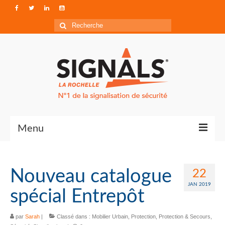
Rechercher
:
Menu
Contact
Nouveau catalogue
22
Qui sommes-nous ?
JAN 2019
spécial Entrepôt
Accéder à Signals
par
Sarah
|
Classé dans :
Mobilier Urbain
,
Protection
,
Protection & Secours
,