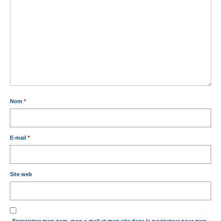
Nom
*
E-mail
*
Site web
Enregistrer mon nom, mon e-mail et mon site dans le navigateur pour mon