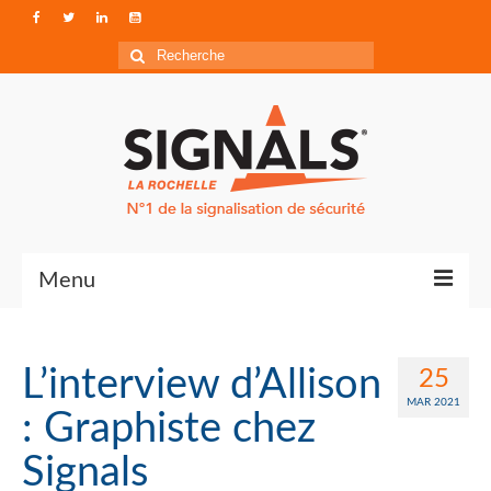
Rechercher
:
Menu
Contact
L’interview d’Allison
25
Qui sommes-nous ?
MAR 2021
: Graphiste chez
Accéder à Signals
Signals