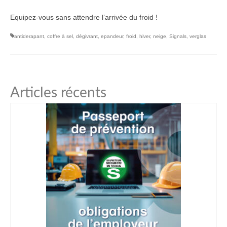
Equipez-vous sans attendre l’arrivée du froid !
antiderapant
,
coffre à sel
,
dégivrant
,
epandeur
,
froid
,
hiver
,
neige
,
Signals
,
verglas
Articles récents