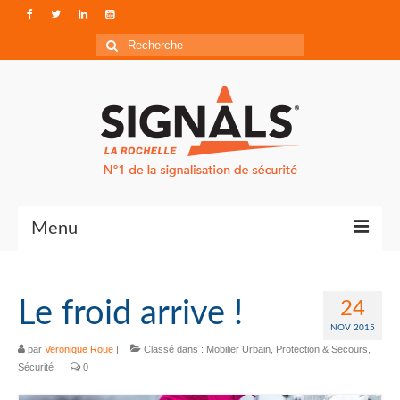
Rechercher
:
Menu
Contact
Le froid arrive !
24
Qui sommes-nous ?
NOV 2015
par
Accéder à Signals
Veronique Roue
|
Classé dans :
Mobilier Urbain
,
Protection & Secours
,
Sécurité
|
0