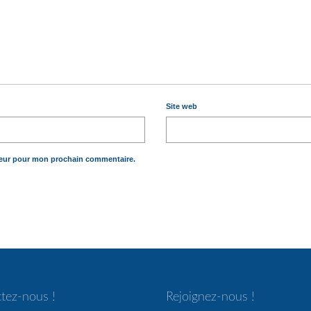
Site web
teur pour mon prochain commentaire.
tez-nous !
Rejoignez-nous !