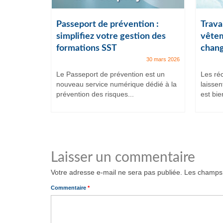
ail :
Passeport de prévention :
Travai
lles
simplifiez votre gestion des
vêtem
formations SST
chang
7 juillet 2025
30 mars 2026
et intenses,
Le Passeport de prévention est un
Les ré
ituent
nouveau service numérique dédié à la
laissen
prévention des risques...
est bien
Laisser un commentaire
Votre adresse e-mail ne sera pas publiée.
Les champs 
Commentaire
*