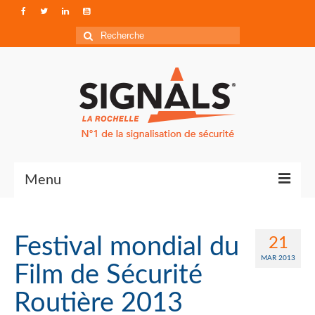
Rechercher
:
Menu
Contact
Festival mondial du
21
Qui sommes-nous ?
MAR 2013
Film de Sécurité
Accéder à Signals
Routière 2013