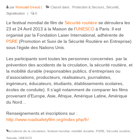
par
Romuald Giraud
|
Classé dans :
Protection & Secours
,
Sécurité
,
Signalisation
|
0
Le festival mondial de film de
Sécurité routière
se déroulera les
23 et 24 Avril 2013 à la Maison de l’
UNESCO
à Paris. Il est
organisé par la Fondation Laser International, adhérente de
PSRE
(Promotion et Suivi de la Sécurité Routière en Entreprise)
sous l’égide des Nations Unis.
Les participants sont toutes les personnes concernées par la
prévention des accidents de la circulation, la sécurité routière, et
la mobilité durable (responsables publics, d’entreprises ou
d’associations, producteurs, réalisateurs, journalistes,
ingénieurs, éducateurs, étudiants, établissements scolaires,
écoles de conduite). Il s’agit notamment de comparer les films
provenant d’Europe, Asie, Afrique, Amérique Latine, Amérique
du Nord…
Renseignements et inscriptions sur :
http://www.roadsafetyfilm.org/index.php/fr/
accidents de la circulation
,
festival mondial
,
mobilité durable
,
PSRE
,
Sécurité routière
,
Signals
,
UNESCO