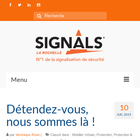
Rechercher
:
Menu
Contact
Détendez-vous,
10
Qui sommes-nous ?
JUIL 2015
nous sommes là !
Accéder à Signals
par
Veronique Roue
|
Classé dans :
Mobilier Urbain
,
Protection
,
Protection &