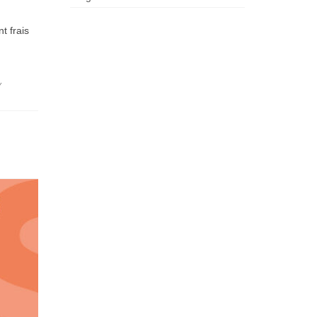
t frais
Y