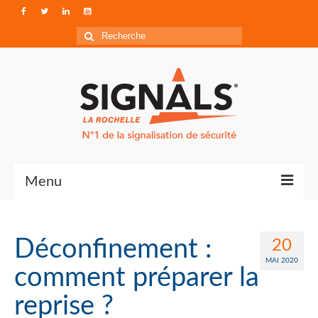
Rechercher
:
Menu
Contact
Déconfinement :
20
Qui sommes-nous ?
MAI 2020
comment préparer la
Accéder à Signals
reprise ?