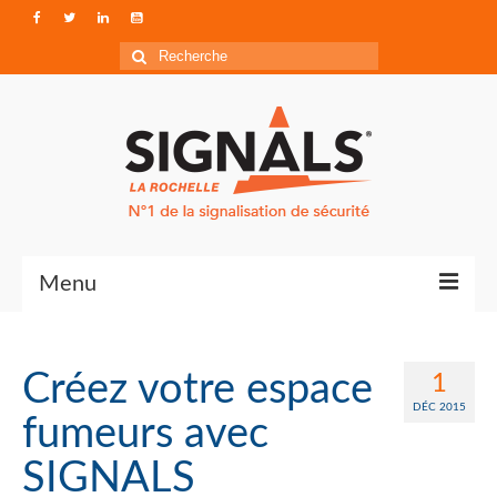
Rechercher
:
Menu
Contact
Créez votre espace
1
Qui sommes-nous ?
DÉC 2015
fumeurs avec
Accéder à Signals
SIGNALS