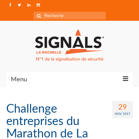
Rechercher
:
Menu
Contact
Challenge
29
Qui sommes-nous ?
NOV 2017
entreprises du
Accéder à Signals
Marathon de La