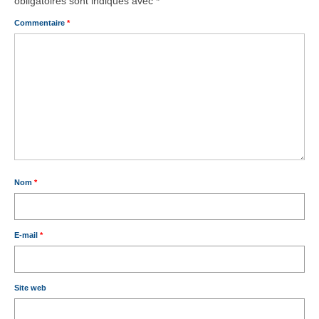
obligatoires sont indiqués avec
*
Commentaire
*
Nom
*
E-mail
*
Site web