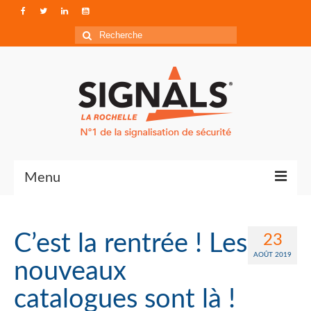
Rechercher
:
Menu
Contact
C’est la rentrée ! Les
23
Qui sommes-nous ?
AOÛT 2019
nouveaux
Accéder à Signals
catalogues sont là !