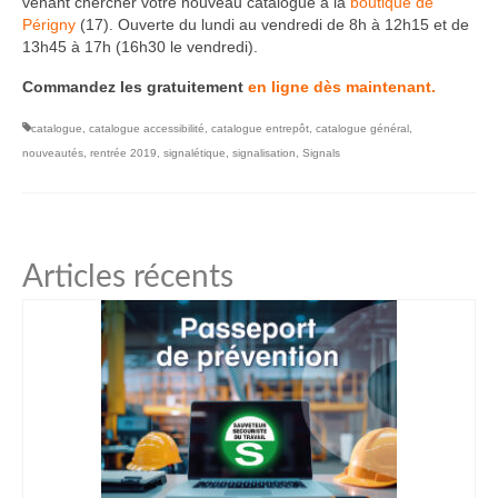
venant chercher votre nouveau catalogue à la
boutique de
Périgny
(17). Ouverte du lundi au vendredi de 8h à 12h15 et de
13h45 à 17h (16h30 le vendredi).
Commandez les gratuitement
en ligne dès maintenant.
catalogue
,
catalogue accessibilité
,
catalogue entrepôt
,
catalogue général
,
nouveautés
,
rentrée 2019
,
signalétique
,
signalisation
,
Signals
Articles récents