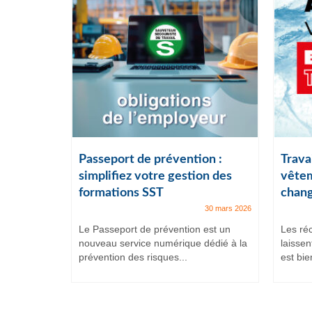
ail :
Passeport de prévention :
Travai
lles
simplifiez votre gestion des
vêtem
formations SST
chang
7 juillet 2025
30 mars 2026
et intenses,
Le Passeport de prévention est un
Les ré
ituent
nouveau service numérique dédié à la
laissen
prévention des risques...
est bien