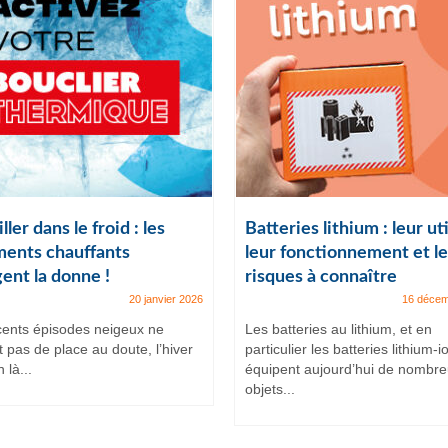
ller dans le froid : les
Batteries lithium : leur uti
ents chauffants
leur fonctionnement et le
ent la donne !
risques à connaître
20 janvier 2026
16 décem
cents épisodes neigeux ne
Les batteries au lithium, et en
t pas de place au doute, l’hiver
particulier les batteries lithium-i
 là...
équipent aujourd’hui de nombr
objets...