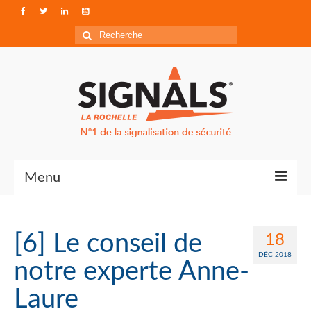
Rechercher
:
Menu
Contact
[6] Le conseil de
18
Qui sommes-nous ?
DÉC 2018
notre experte Anne-
Accéder à Signals
Laure