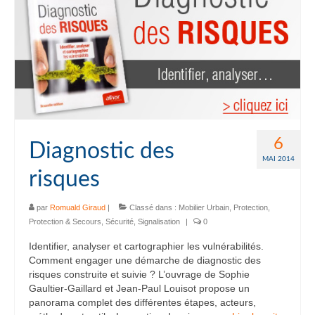
6
Diagnostic des
MAI 2014
risques
par
Romuald Giraud
|
Classé dans :
Mobilier Urbain
,
Protection
,
Protection & Secours
,
Sécurité
,
Signalisation
|
0
Identifier, analyser et cartographier les vulnérabilités.
Comment engager une démarche de diagnostic des
risques construite et suivie ? L’ouvrage de Sophie
Gaultier-Gaillard et Jean-Paul Louisot propose un
panorama complet des différentes étapes, acteurs,