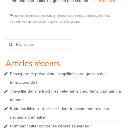
méthodes et outils. La gestion des risques …
Lire la suite­­
analyser
,
Diagnostic des risques
,
gestion des risques
,
Identifier
,
Jean-Paul
Louisot
,
plan de prévention
,
Sophie Gaultier-Gaillard
Rechercher
:
Articles récents
Passeport de prévention : simplifiez votre gestion des
formations SST
Travailler dans le froid : les vêtements chauffants changent la
donne !
Batteries lithium : leur utilité, leur fonctionnement et les
risques à connaître
Comment lutter contre les dépôts sauvages ?