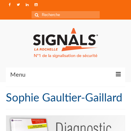
Rechercher
:
Menu
Contact
Sophie Gaultier-Gaillard
Qui sommes-nous ?
Accéder à Signals