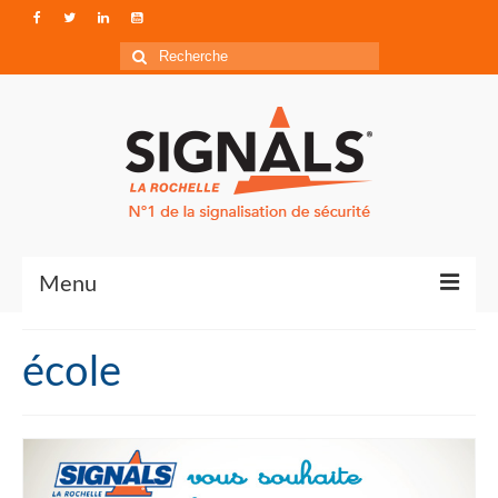
Rechercher
:
Menu
Contact
école
Qui sommes-nous ?
Accéder à Signals