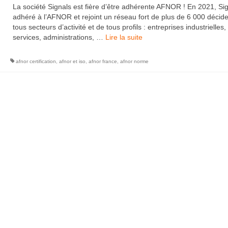
La société Signals est fière d’être adhérente AFNOR ! En 2021, Si
adhéré à l’AFNOR et rejoint un réseau fort de plus de 6 000 décid
tous secteurs d’activité et de tous profils : entreprises industrielles,
services, administrations, …
Lire la suite­­
afnor certification
,
afnor et iso
,
afnor france
,
afnor norme