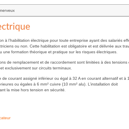
s nerveux
ectrique
à l’habilitation électrique pour toute entreprise ayant des salariés eff
ciens ou non. Cette habilitation est obligatoire et est délivrée aux trav
 une formation théorique et pratique sur les risques électriques.
entions de remplacement et de raccordement sont limitées à des tensions
 et exclusivement sur circuits terminaux.
 de courant assigné inférieur ou égal à 32 A en courant alternatif et à 
rieures ou égales à 6 mm² cuivre (10 mm² alu). L’installation doit
t la mise hors tension en sécurité.
icateur