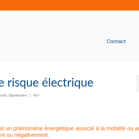
Contact
le risque électrique
urité
,
Signalisation
|
0
’est un phénomène énergétique associé à la mobilité ou a
ent ou négativement.