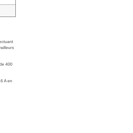
ectuant
ailleurs
 de 400
16 A en