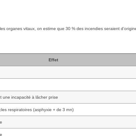
 les organes vitaux, on estime que 30 % des incendies seraient d’origin
Effet
t une incapacité à lâcher prise
les respiratoires (asphyxie + de 3 mn)
re
re