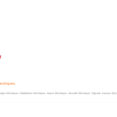
ectriques.
nger électrique
,
habilitation électrique
,
risque électrique
,
sécurité électrique
,
Signals
,
travaux élec