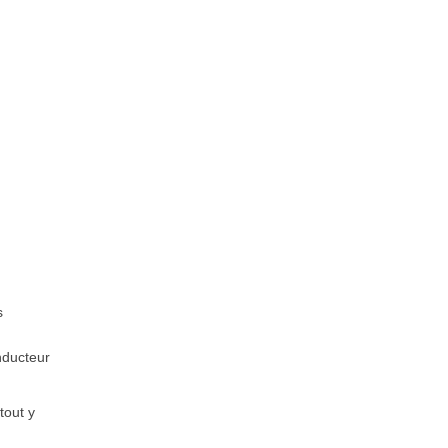
s
nducteur
tout y