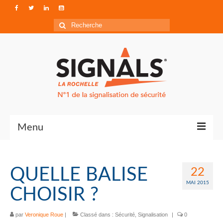
Rechercher
:
Menu
Contact
QUELLE BALISE
22
Qui sommes-nous ?
MAI 2015
CHOISIR ?
Accéder à Signals
par
Veronique Roue
|
Classé dans :
Sécurité
,
Signalisation
|
0