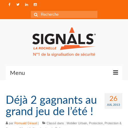
Rechercher
:
Menu
Contact
Déjà 2 gagnants au
26
Qui sommes-nous ?
JUIL 2013
grand jeu de l’été !
Accéder à Signals
par
Romuald Giraud
|
Classé dans :
Mobilier Urbain
,
Protection
,
Protection &