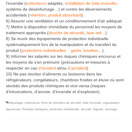
l’incendie (
extincteurs
adaptés,
installation de lutte incendie
,
système de désenfumage…) et contre les déversements
accidentels (
rétention
,
produit absorbant
).
6) Assurer une ventilation et un conditionnement d’air adéquat
7) Mettre à disposition immédiate du personnel les moyens de
traitement appropriés (
douche de sécurité
,
lave œil
…).
8) Se munir des équipements de protection individuelle
systématiquement lors de la manipulation et du transfert du
produit (
protections individuelles : gants, lunettes
…).
9) Informer les salariés sur les risques chimiques encourus et
les moyens de s’en prémunir (précautions et mesures à
respecter en cas
d’incident
et/ou
d’accident
).
10) Ne pas stocker d’aliments ou boissons dans les
réfrigérateurs, congélateurs, chambres froides et étuve où sont
stockés des produits chimiques et vice-versa (risques
d’intoxications, d’anoxie, d’incendie et d’explosion).
étiquetage
,
extincteurs
,
fiche de données de sécurité
,
lutte incendie
,
organisation
rigoureuse
,
Produits chimiques
,
protection individuelle
,
sécurité
,
Signals
,
stockage