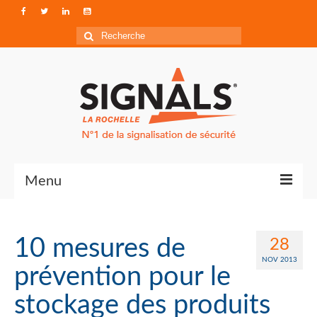
Rechercher
:
Menu
Contact
10 mesures de
28
Qui sommes-nous ?
NOV 2013
prévention pour le
Accéder à Signals
stockage des produits