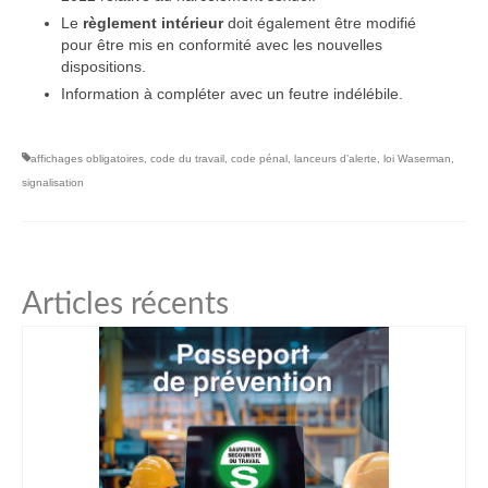
Le
règlement intérieur
doit également être modifié
pour être mis en conformité avec les nouvelles
dispositions.
Information à compléter avec un feutre indélébile.
affichages obligatoires
,
code du travail
,
code pénal
,
lanceurs d’alerte
,
loi Waserman
,
signalisation
Articles récents