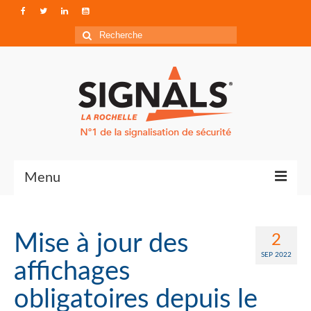
Rechercher
:
Menu
Contact
Mise à jour des
2
Qui sommes-nous ?
SEP 2022
affichages
Accéder à Signals
obligatoires depuis le