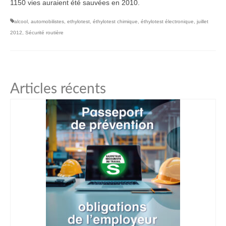
1150 vies auraient été sauvées en 2010.
alcool
,
automobilistes
,
ethylotest
,
éthylotest chimique
,
éthylotest électronique
,
juillet
2012
,
Sécurité routière
Articles récents