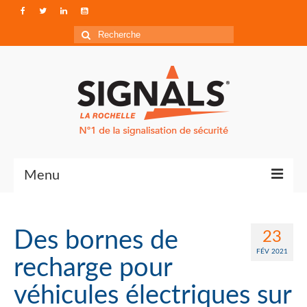
Rechercher
:
Menu
Contact
Des bornes de
23
Qui sommes-nous ?
FÉV 2021
recharge pour
Accéder à Signals
véhicules électriques sur