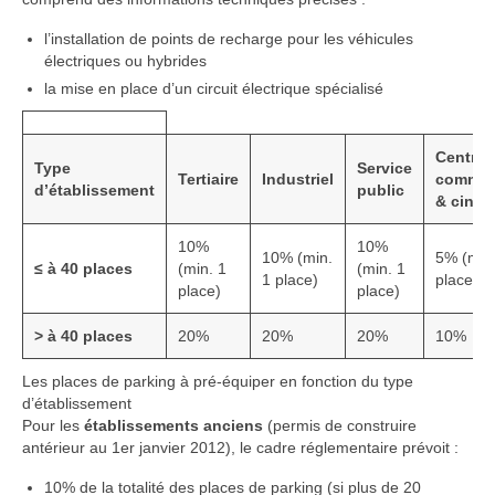
l’installation de points de recharge pour les véhicules
électriques ou hybrides
la mise en place d’un circuit électrique spécialisé
Centre
Type
Service
Tertiaire
Industriel
commer
d’établissement
public
& ciné
10%
10%
10% (min.
5% (min
≤ à 40 places
(min. 1
(min. 1
1 place)
place)
place)
place)
> à 40 places
20%
20%
20%
10%
Les places de parking à pré-équiper en fonction du type
d’établissement
Pour les
établissements anciens
(permis de construire
antérieur au 1er janvier 2012), le cadre réglementaire prévoit :
10% de la totalité des places de parking (si plus de 20