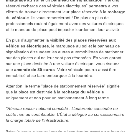
marquage au sol
et un
panneau de signalisation
“Parking
réservé recharge des véhicules électriques” permettra à vos
clients de trouver directement leur place réservée à la
recharge
du
véhicule
. Ils vous remercieront ! De plus en plus de
professionnels roulent également avec des voitures électriques
et le manque de place peut impacter lourdement leur activité.
En plus d’augmenter la visibilité des
places réservées aux
véhicules électriques
, le marquage au sol et le panneau de
signalisation dissuadent les autres automobilistes de stationner
sur des places qui ne leur sont pas réservées. En vous garant
sur une place destinée à une voiture électrique, vous risquez
une
amende de 35 euros
. Votre véhicule pourra aussi être
immobilisé et se faire embarquer à la fourrière.
Attention, le terme “place de stationnement réservée” signifie
que la place est destinée à la
recharge du véhicule
uniquement et non pour un stationnement à long terme.
*Réseau routier national concédé : L’autoroute concédée ne
coûte rien au contribuable. L’État a délégué au concessionnaire
la charge totale de l’infrastructure.
aires d'autoroute
,
autoroutes
,
borne de recharge
,
énergies
,
réservé à la recharge des