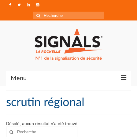
Rechercher
:
Menu
Contact
scrutin régional
Qui sommes-nous ?
Accéder à Signals
Désolé, aucun résultat n'a été trouvé.
Rechercher
: