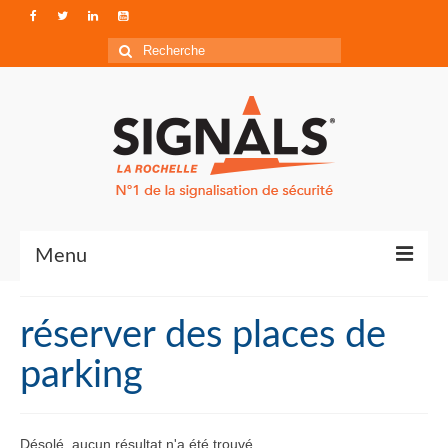
Rechercher
:
Menu
Contact
réserver des places de
Qui sommes-nous ?
parking
Accéder à Signals
Désolé, aucun résultat n'a été trouvé.