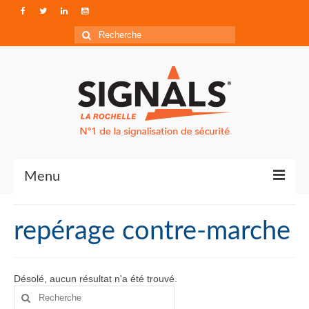
Rechercher
:
Menu
Contact
repérage contre-marche
Qui sommes-nous ?
Accéder à Signals
Désolé, aucun résultat n'a été trouvé.
Rechercher
: